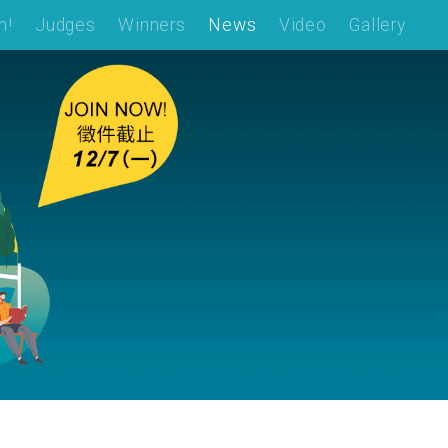
n!
Judges
Winners
News
Video
Gallery