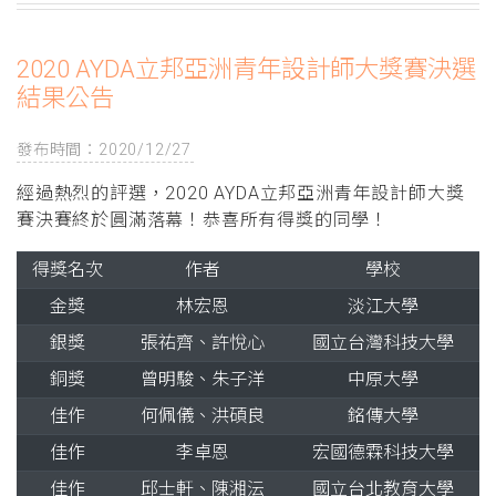
2020 AYDA立邦亞洲青年設計師大獎賽決選
結果公告
發布時間：2020/12/27
經過熱烈的評選，2020 AYDA立邦亞洲青年設計師大獎
賽決賽終於圓滿落幕！恭喜所有得獎的同學！
得獎名次
作者
學校
金獎
林宏恩
淡江大學
銀獎
張祐齊、許悅心
國立台灣科技大學
銅獎
曾明駿、朱子洋
中原大學
佳作
何佩儀、洪碩良
銘傳大學
佳作
李卓恩
宏國德霖科技大學
佳作
邱士軒、陳湘沄
國立台北教育大學