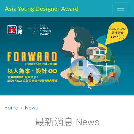
Asia Young Designer Award
Home
News
最新消息 News