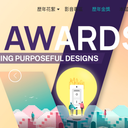
歷年花絮
影音專區
歷年金獎
本