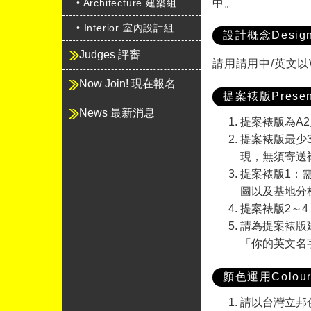
• Architecture 建築組
中。
• Interior 室內設計組
設計概念Design 
Judges 評審
請用請用中/英文以
Now Join! 現在報名
提案裱版Present
News 最新消息
提案裱版為A
提案裱版最少3
現，無須寄送
提案裱版1：
圖以及基地分
提案裱版2～4：
請為提案裱版建立
「你的英文名字-
顏色運用Colour
請以台灣立邦