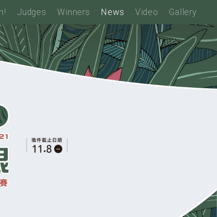
n!
Judges
Winners
News
Video
Gallery