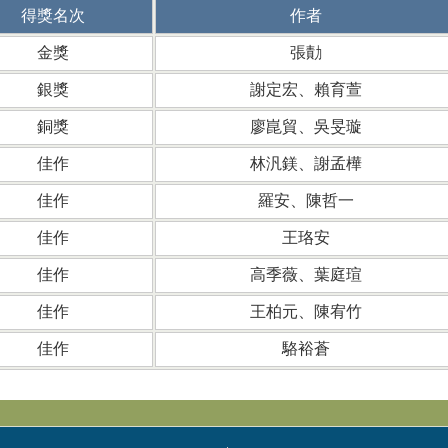
得獎名次
作者
金獎
張勣
銀獎
謝定宏、賴育萱
銅獎
廖崑貿、吳旻璇
佳作
林汎鎂、謝孟樺
佳作
羅安、陳哲一
佳作
王珞安
佳作
高季薇、葉庭瑄
佳作
王柏元、陳宥竹
佳作
駱裕蒼