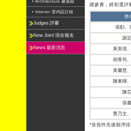
• Architecture 建築組
躍參賽，經初選評
• Interior 室內設計組
姓
Judges 評審
張勣、
Now Join! 現在報名
謝
News 最新消息
黃美境
胡香筠
黃馨慧
陳東暉
陳
張
曹乃文
*依投件先後順序