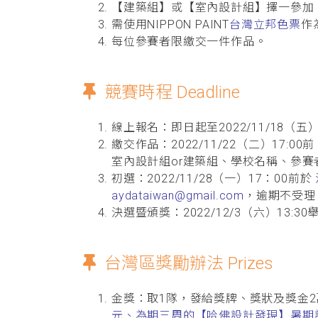
【建築組】或【室內設計組】擇一參加
需使用NIPPON PAINT
台灣立邦色票
作
每位參賽者限繳交一件作品。
競賽時程 Deadline
線上報名：即日起至2022/11/18（
繳交作品：2022/11/22（二）17:00
室內設計組or建築組、學校名稱、參賽
初選：2022/11/28（一）17：00前於
aydataiwan@gmail.com
，逾期不受理
決選暨頒獎：2022/12/3（六）13
台灣區獎勵辦法 Prizes
金獎：取1隊，發給獎牌、獎狀及獎金2萬
元、為期三周的【哈佛設計發現】暑期