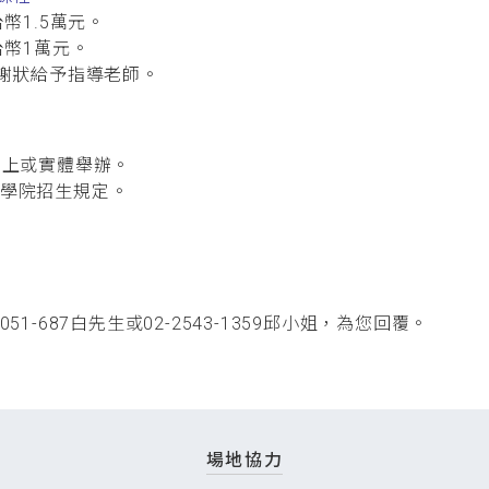
幣1.5萬元。
台幣1萬元。
謝狀給予指導老師。
線上或實體舉辦。
計學院招生規定。
1-687白先生或02-2543-1359邱小姐，為您回覆。
場地協力