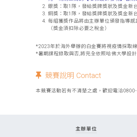
銀獎：取1隊，發給獎牌獎狀及獎金新台
銅獎：取1隊，發給獎牌獎狀及獎金新
每組獲獎作品將由主辦單位頒發指導感
（獎金須扣除必要之稅金）
*2023年於海外舉辦的白金賽將視疫情採取
*暑期課程錄取與否,將完全依照哈佛大學設
競賽說明 Contact
本競賽活動若有不清楚之處，歡迎電洽0800-05
主辦單位