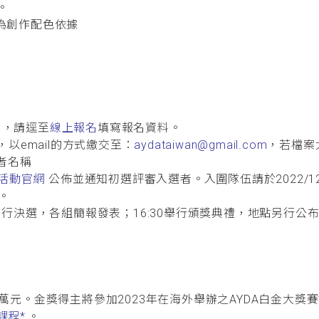
。
為創作配色依據
五），請逕至
線上報名
填寫報名資料。
前，以email的方式繳交至：
aydataiwan@gmail.com
，若檔案
者名稱
活動官網
公佈並通知初選評審入選者。入圍隊伍請於2022/12/
。
:30舉行決選，各組簡報發表；16:30舉行頒獎典禮，地點另行公
元。金獎得主將參加2023年在海外舉辦之AYDA白金大獎賽
課程*
。