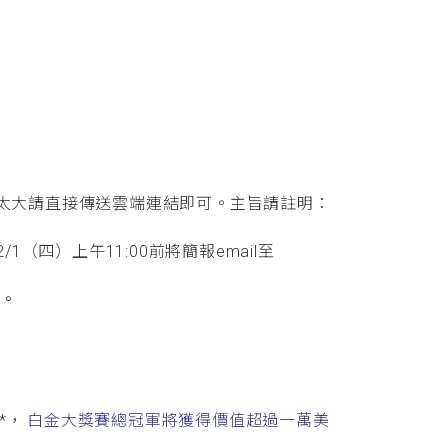
太大請直接傳送雲端連結即可。主旨請註明：
1（四）上午11:00前將簡報email至
布。
*，
白金大獎賽總冠軍將獲得價值超過一萬美