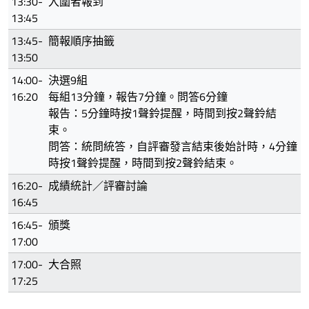
13:30-
入圍者報到
13:45
13:45-
簡報順序抽籤
13:50
14:00-
決選9組
16:20
每組13分鐘，報告7分鐘。問答6分鐘
報告：5分鐘時按1聲鈴提醒，時間到按2聲鈴結
束。
問答：統問統答，自評審發言結束後始計時，4分鐘
時按1聲鈴提醒，時間到按2聲鈴結束。
16:20-
成績統計／評審討論
16:45
16:45-
頒獎
17:00
17:00-
大合照
17:25