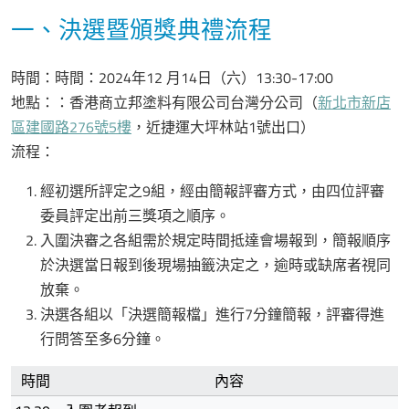
一、決選暨頒獎典禮流程
時間：時間：2024年12 月14日（六）13:30-17:00
地點：：香港商立邦塗料有限公司台灣分公司（
新北市新店
區建國路276號5樓
，近捷運大坪林站1號出口）
流程：
經初選所評定之9組，經由簡報評審方式，由四位評審
委員評定出前三獎項之順序。
入圍決審之各組需於規定時間抵達會場報到，簡報順序
於決選當日報到後現場抽籤決定之，逾時或缺席者視同
放棄。
決選各組以「決選簡報檔」進行7分鐘簡報，評審得進
行問答至多6分鐘。
時間
內容