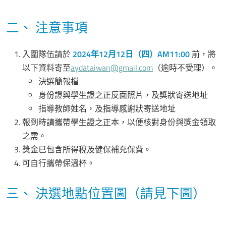
二、 注意事項
入圍隊伍請於
2024年12月12日（四）AM11:00
前，將
以下資料寄至
aydataiwan@gmail.com
（逾時不受理）。
決選簡報檔
身份證與學生證之正反面照片，及獎狀寄送地址
指導教師姓名，及指導感謝狀寄送地址
報到時請攜帶學生證之正本，以便核對身份與獎金領取
之需。
獎金已包含所得稅及健保補充保費。
可自行攜帶保溫杯。
三、 決選地點位置圖（請見下圖）