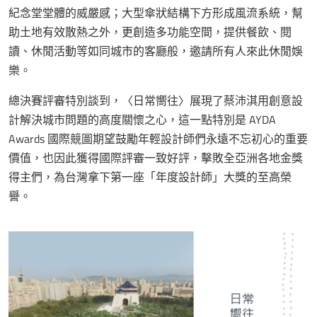
紀念堂堂體的威嚴感；大型傘狀結構下方形成風流系統，幫
助土地有效散熱之外，更創造多功能空間，提供餐飲、閱
讀、休閒活動等如同城市的客廳般，邀請所有人來此休閒娛
樂。
總決賽評審特別談到，〈日常嚮往〉展現了蔡沛淇用創意設
計解決城市問題的高度關懷之心，這一點特別是 AYDA
Awards 國際競圖期望鼓勵年輕設計師們永遠不忘初心的重要
價值，也因此獲得國際評審一致好評，擊敗全亞洲各地金獎
得主們，為台灣拿下第一座「年度設計師」大獎的至高榮
譽。