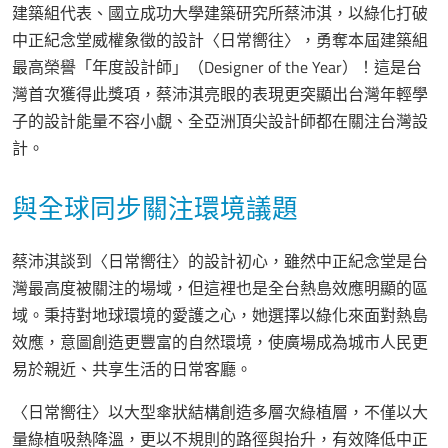
建築組代表、國立成功大學建築研究所蔡沛淇，以綠化打破
中正紀念堂威權象徵的設計〈日常嚮往〉，勇奪本屆建築組
最高榮譽「年度設計師」（Designer of the Year）！這是台
灣首次獲得此獎項，蔡沛淇亮眼的表現更突顯出台灣年輕學
子的設計能量不容小覷、全亞洲頂尖設計師都在關注台灣設
計。
與全球同步關注環境議題
蔡沛淇談到〈日常嚮往〉的設計初心，雖然中正紀念堂是台
灣最高度被關注的場域，但這裡也是全台熱島效應明顯的區
域。秉持對地球環境的愛護之心，她選擇以綠化來面對熱島
效應，意圖創造更豐富的自然環境，使廣場成為城市人民更
易於親近、共享生活的日常客廳。
〈日常嚮往〉以大型傘狀結構創造多層次綠植層，不僅以大
量綠植吸熱降溫，更以不規則的路徑與抬升，有效降低中正