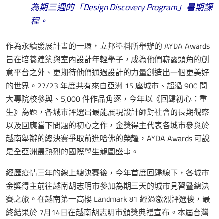
為期三週的「Design Discovery Program」暑期課
程。
作為永續發展計畫的一環，立邦塗料所舉辦的 AYDA Awards
旨在培養建築與室內設計年輕學子，成為他們嶄露頭角的創
意平台之外、更期待他們通過設計的力量創造出一個更美好
的世界。22/23 年度共有來自亞洲 15 座城市、超過 900 間
大專院校參與、5,000 件作品角逐，今年以《回歸初心：重
生》為題，各城市評選出最能展現設計師對社會的長期觀察
以及回應當下問題的初心之作，金獎得主代表各城市參與於
越南舉辦的總決賽爭取前進哈佛的榮耀，AYDA Awards 可說
是全亞洲最熱烈的國際學生競圖盛事。
經歷疫情三年的線上總決賽後，今年首度回歸線下，各城市
金獎得主前往越南胡志明市參加為期三天的城市見習暨總決
賽之旅。在越南第一高樓 Landmark 81 經過激烈評選後，最
終結果於 7月14日在越南胡志明市頒獎典禮宣布。本屆台灣