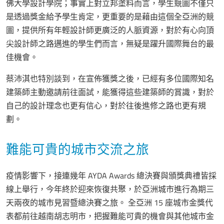
佛大學設計學院；事實上對立邦塗料而言，學生競圖不僅只
是透過獎金給予學生肯定，更重要的是藉由這個全亞洲的競
圖，提供所有年輕設計師更廣泛的人脈資源，對於有心向頂
尖設計師之路邁進的學生們而言，無疑是躍升國際舞台的最
佳機會。
蔡沛淇也特別談到，在宣佈獲獎之後，已經有多位國際知名
建築師主動邀請前往面試，能獲得這些建築師的賞識，對於
自己的設計理念也更有信心，對於往後進修之路也更有規
劃。
難能可貴的城市交流之旅
疫情影響下，接連幾年 AYDA Awards 總決賽與頒獎典禮皆採
線上舉行，今年終於迎來恢復共聚，於亞洲城市進行為期三
天兩夜的城市見習暨總決賽之旅。 全亞洲 15 座城市金獎代
表都前往越南胡志明市，把握難能可貴的機會與其他城市金