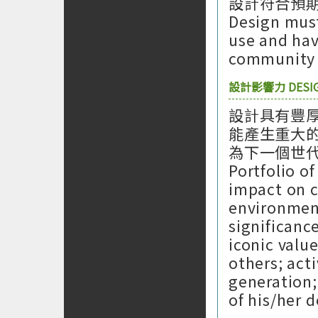
設計符合預
Design must
use and hav
community a
設計影響力 DESIG
設計具有豐
能產生重大
為下一個世
Portfolio o
impact on c
environment
significance
iconic value
others; act
generation;
of his/her d