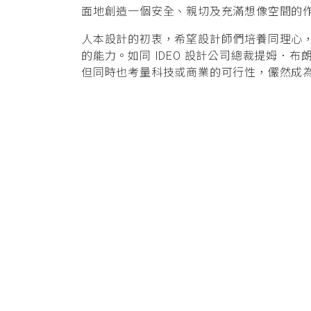
面地創造一個安全、親切及充滿想像空間的
人本設計的初衷，希望設計師們培養同理心
的能力。如同 IDEO 設計公司總裁提姆．布朗
但同時也考量科技或商業的可行性，儼然成